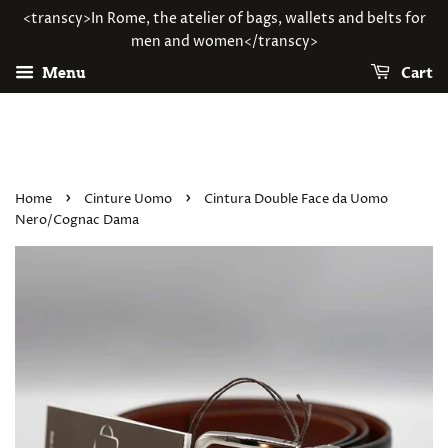
<transcy>In Rome, the atelier of bags, wallets and belts for
men and women</transcy>
Cart
Menu
›
›
Home
Cinture Uomo
Cintura Double Face da Uomo
Nero/Cognac Dama