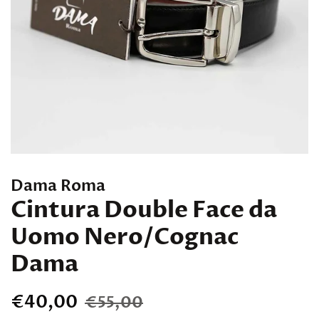
Dama Roma
Cintura Double Face da
Uomo Nero/Cognac
Dama
Regular
Sale
€40,00
€55,00
price
price