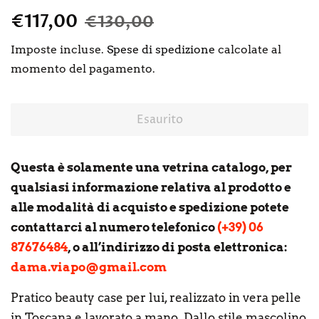
Prezzo
Prezzo
€117,00
€130,00
di
scontato
Imposte incluse.
Spese di spedizione
calcolate al
listino
momento del pagamento.
Esaurito
Questa è solamente una vetrina catalogo, per
qualsiasi informazione relativa al prodotto e
alle modalità di acquisto e spedizione potete
contattarci al numero telefonico
(+39) 06
87676484
, o all’indirizzo di posta elettronica:
dama.viapo@gmail.com
Pratico beauty case per lui, realizzato in vera pelle
in Toscana e lavorato a mano. Dallo stile mascolino